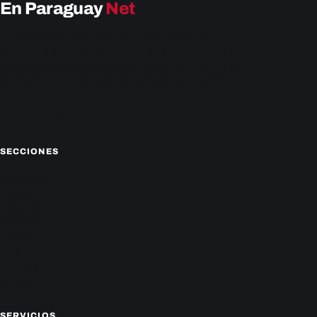
En Paraguay
Net
EnParaguay.Net te ofrece las últimas noticias de
Paraguay y el mundo hoy. Obtén las últimas noticias y
análisis de la actualidad política, económica, social y de
entretenimiento. Mantente actualizado con nosotros.
Facebook
Instagram
X
SECCIONES
Nacionales
Política
Deportes
Policiales
Economía
Farándula
Sucesos
Mundo
SERVICIOS