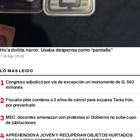
Ho’a doñita narco: Usaba despensa como “pantalla”
4 Ago 2026
LO MAS LEIDO
1
Congreso adjudicó por vía de excepción un monumento de G. 563
millones
2
Fiscalía pide condena a 3 años de cárcel para exjueza Tania Irún,
por prevaricato
3
MEC: docentes amenazan con protestas si Gobierno no sube cupo
de jubilaciones
4
APREHENDEN A JOVEN Y RECUPERAN OBJETOS HURTADOS