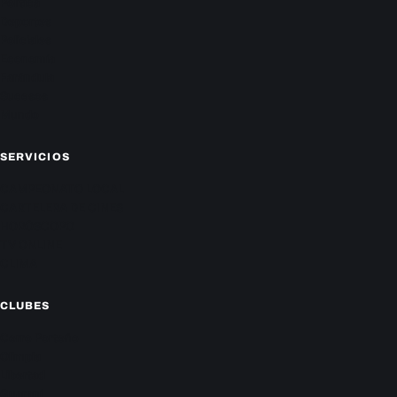
Política
Deportes
Policiales
Economía
Farándula
Sucesos
Mundo
SERVICIOS
CAMPEONATO LOCAL
CARTELERA DE CINES
HORÓSCOPO
TV ONLINE
CLIMA
CLUBES
Cerro Porteño
Olimpia
Libertad
Guaraní