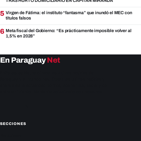
TRAS HURTO DOMICILIARIO EN CAPITÁN MIRANDA
5
Virgen de Fátima: el instituto “fantasma” que inundó el MEC con
títulos falsos
6
Meta fiscal del Gobierno: “Es prácticamente imposible volver al
1,5% en 2028”
En Paraguay
Net
EnParaguay.Net te ofrece las últimas noticias de
Paraguay y el mundo hoy. Obtén las últimas noticias y
análisis de la actualidad política, económica, social y de
entretenimiento. Mantente actualizado con nosotros.
Facebook
Instagram
X
SECCIONES
Nacionales