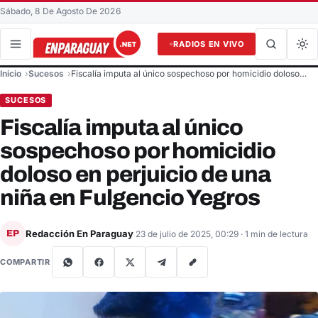
Sábado, 8 De Agosto De 2026
RADIOS EN VIVO
Buscar en el sitio
Inicio
Sucesos
Fiscalía imputa al único sospechoso por homicidio doloso…
Buscar
SUCESOS
Fiscalía imputa al único
sospechoso por homicidio
doloso en perjuicio de una
niña en Fulgencio Yegros
Redacción En Paraguay
EP
23 de julio de 2025, 00:29
· 1 min de lectura
COMPARTIR