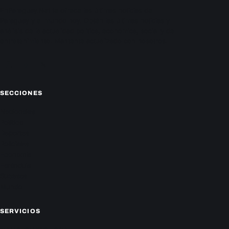
EnParaguay.Net te ofrece las últimas noticias de
Paraguay y el mundo hoy. Obtén las últimas noticias y
análisis de la actualidad política, económica, social y de
entretenimiento. Mantente actualizado con nosotros.
Facebook
Instagram
X
SECCIONES
Nacionales
Política
Deportes
Policiales
Economía
Farándula
Sucesos
Mundo
SERVICIOS