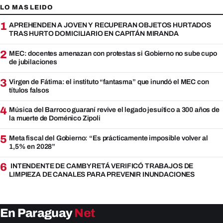
LO MAS LEIDO
1
APREHENDEN A JOVEN Y RECUPERAN OBJETOS HURTADOS
TRAS HURTO DOMICILIARIO EN CAPITÁN MIRANDA
2
MEC: docentes amenazan con protestas si Gobierno no sube cupo
de jubilaciones
3
Virgen de Fátima: el instituto “fantasma” que inundó el MEC con
títulos falsos
4
Música del Barroco guaraní revive el legado jesuítico a 300 años de
la muerte de Doménico Zipoli
5
Meta fiscal del Gobierno: “Es prácticamente imposible volver al
1,5% en 2028”
6
INTENDENTE DE CAMBYRETÁ VERIFICÓ TRABAJOS DE
LIMPIEZA DE CANALES PARA PREVENIR INUNDACIONES
En Paraguay
Net