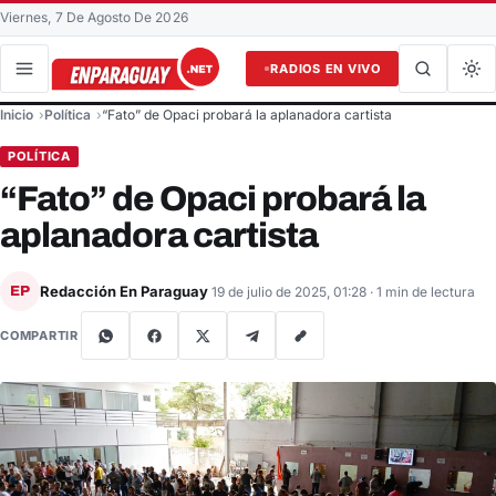
Viernes, 7 De Agosto De 2026
RADIOS EN VIVO
Buscar en el sitio
Inicio
Política
“Fato” de Opaci probará la aplanadora cartista
Buscar
POLÍTICA
“Fato” de Opaci probará la
aplanadora cartista
Redacción En Paraguay
EP
19 de julio de 2025, 01:28
· 1 min de lectura
COMPARTIR