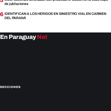
5
de jubilaciones
6
IDENTIFICAN A LOS HERIDOS EN SINIESTRO VIAL EN CARMEN
DEL PARANÁ
En Paraguay
Net
EnParaguay.Net te ofrece las últimas noticias de
Paraguay y el mundo hoy. Obtén las últimas noticias y
análisis de la actualidad política, económica, social y de
entretenimiento. Mantente actualizado con nosotros.
Facebook
Instagram
X
SECCIONES
Nacionales
Política
Deportes