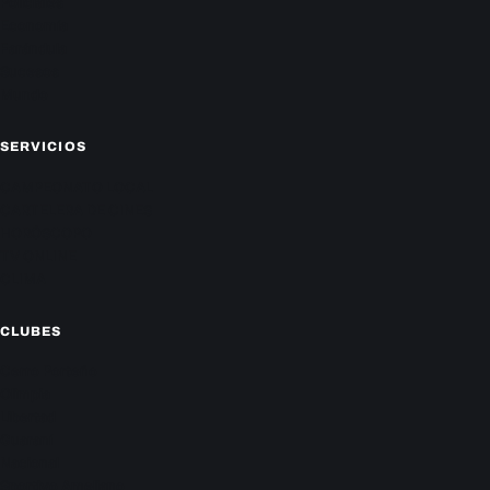
Policiales
Economía
Farándula
Sucesos
Mundo
SERVICIOS
CAMPEONATO LOCAL
CARTELERA DE CINES
HORÓSCOPO
TV ONLINE
CLIMA
CLUBES
Cerro Porteño
Olimpia
Libertad
Guaraní
Nacional
Sportivo Ameliano