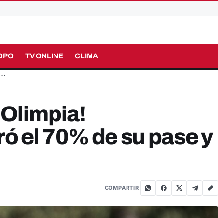
OPO
TV ONLINE
CLIMA
%…
 Olimpia!
ó el 70% de su pase y
COMPARTIR