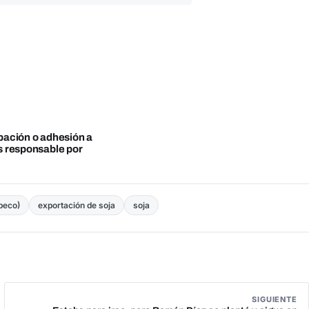
obación o adhesión a
es responsable por
peco)
exportación de soja
soja
SIGUIENTE