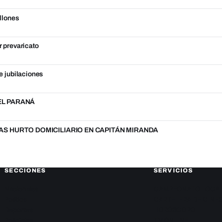
llones
r prevaricato
e jubilaciones
DEL PARANÁ
S HURTO DOMICILIARIO EN CAPITÁN MIRANDA
SECCIONES
SERVICIOS
Nacionales
CAMPEONATO LOCA
Política
CARTELERA DE CINE
Deportes
HORÓSCOPO
Policiales
TV ONLINE