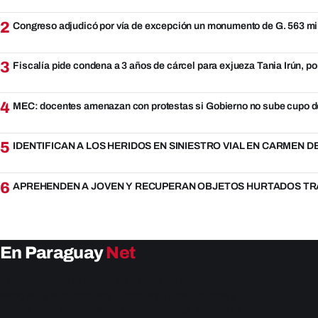
2
Congreso adjudicó por vía de excepción un monumento de G. 563 mi
3
Fiscalía pide condena a 3 años de cárcel para exjueza Tania Irún, po
4
MEC: docentes amenazan con protestas si Gobierno no sube cupo d
5
IDENTIFICAN A LOS HERIDOS EN SINIESTRO VIAL EN CARMEN 
6
APREHENDEN A JOVEN Y RECUPERAN OBJETOS HURTADOS TRA
En Paraguay
Net
EnParaguay.Net te ofrece las últimas noticias de
Paraguay y el mundo hoy. Obtén las últimas noticias y
análisis de la actualidad política, económica, social y de