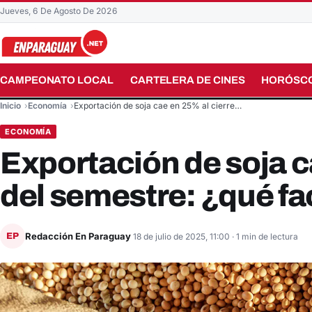
Jueves, 6 De Agosto De 2026
CAMPEONATO LOCAL
CARTELERA DE CINES
HORÓSC
Buscar en el sitio
Inicio
Economía
Exportación de soja cae en 25% al cierre…
ECONOMÍA
Exportación de soja c
del semestre: ¿qué fa
Redacción En Paraguay
EP
18 de julio de 2025, 11:00
· 1 min de lectura