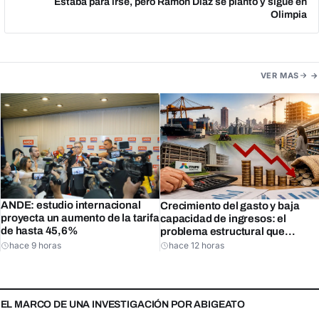
Estaba para irse, pero Ramón Díaz se plantó y sigue en
Olimpia
VER MAS
ANDE: estudio internacional
Crecimiento del gasto y baja
proyecta un aumento de la tarifa
capacidad de ingresos: el
de hasta 45,6%
problema estructural que
enfrenta Paraguay, según
hace 9 horas
hace 12 horas
exministro Rojas
N EL MARCO DE UNA INVESTIGACIÓN POR ABIGEATO