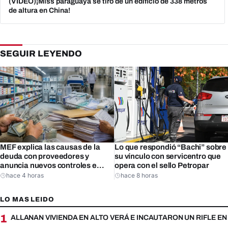
(VIDEO)¡Miss paraguaya se tiró de un edificio de 338 metros
de altura en China!
SEGUIR LEYENDO
Lo que respondió “Bachi” sobre
MEF explica las causas de la
su vínculo con servicentro que
deuda con proveedores y
opera con el sello Petropar
anuncia nuevos controles e
incluso sanciones
hace 4 horas
hace 8 horas
LO MAS LEIDO
1
ALLANAN VIVIENDA EN ALTO VERÁ E INCAUTARON UN RIFLE E