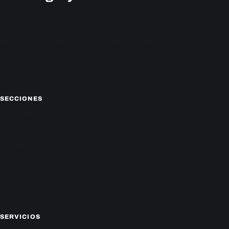
EnParaguay.Net te ofrece las últimas noticias de
Paraguay y el mundo hoy. Obtén las últimas noticias y
análisis de la actualidad política, económica, social y de
entretenimiento. Mantente actualizado con nosotros.
Facebook
Instagram
X
SECCIONES
Nacionales
Política
Deportes
Policiales
Economía
Farándula
Sucesos
Mundo
SERVICIOS