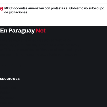
6
MEC: docentes amenazan con protestas si Gobierno no sube cupo
de jubilaciones
En Paraguay
Net
EnParaguay.Net te ofrece las últimas noticias de
Paraguay y el mundo hoy. Obtén las últimas noticias y
análisis de la actualidad política, económica, social y de
entretenimiento. Mantente actualizado con nosotros.
Facebook
Instagram
X
SECCIONES
Nacionales
Política
Deportes
Policiales