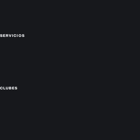
Economía
Farándula
Sucesos
Mundo
SERVICIOS
CAMPEONATO LOCAL
CARTELERA DE CINES
HORÓSCOPO
TV ONLINE
CLIMA
CLUBES
Cerro Porteño
Olimpia
Libertad
Guaraní
Nacional
Sportivo Ameliano
© 2026 En Paraguay Net. Todos los derechos reservados.