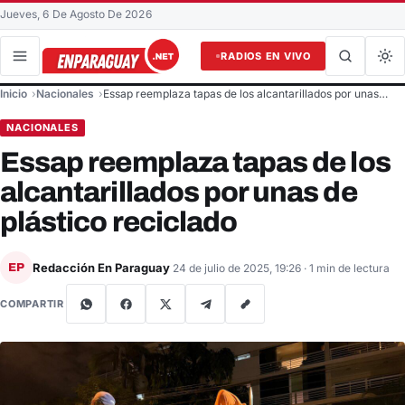
Jueves, 6 De Agosto De 2026
RADIOS EN VIVO
Buscar en el sitio
Inicio
Nacionales
Essap reemplaza tapas de los alcantarillados por unas…
Buscar
NACIONALES
Essap reemplaza tapas de los
alcantarillados por unas de
plástico reciclado
Redacción En Paraguay
EP
24 de julio de 2025, 19:26
· 1 min de lectura
COMPARTIR