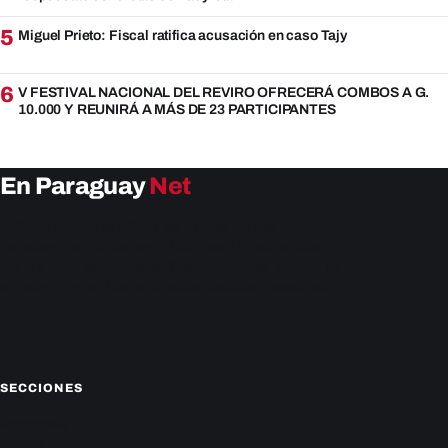
5
Miguel Prieto: Fiscal ratifica acusación en caso Tajy
6
V FESTIVAL NACIONAL DEL REVIRO OFRECERÁ COMBOS A G.
10.000 Y REUNIRÁ A MÁS DE 23 PARTICIPANTES
En Paraguay
Net
EnParaguay.Net te ofrece las últimas noticias de
Paraguay y el mundo hoy. Obtén las últimas noticias y
análisis de la actualidad política, económica, social y de
entretenimiento. Mantente actualizado con nosotros.
Facebook
Instagram
X
SECCIONES
Nacionales
Política