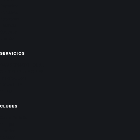
Deportes
Policiales
Economía
Farándula
Sucesos
Mundo
SERVICIOS
CAMPEONATO LOCAL
CARTELERA DE CINES
HORÓSCOPO
TV ONLINE
CLIMA
CLUBES
Cerro Porteño
Olimpia
Libertad
Guaraní