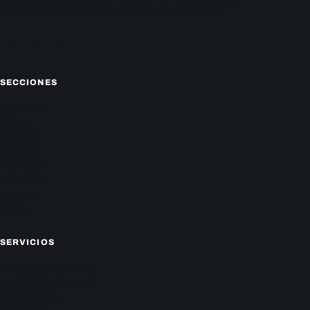
entretenimiento. Mantente actualizado con nosotros.
Facebook
Instagram
X
SECCIONES
Nacionales
Política
Deportes
Policiales
Economía
Farándula
Sucesos
Mundo
SERVICIOS
CAMPEONATO LOCAL
CARTELERA DE CINES
HORÓSCOPO