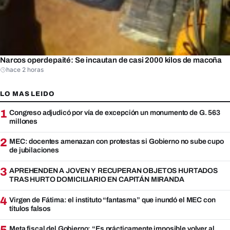
Narcos operdepaité: Se incautan de casi 2000 kilos de macoña
hace 2 horas
LO MAS LEIDO
1
Congreso adjudicó por vía de excepción un monumento de G. 563
millones
2
MEC: docentes amenazan con protestas si Gobierno no sube cupo
de jubilaciones
3
APREHENDEN A JOVEN Y RECUPERAN OBJETOS HURTADOS
TRAS HURTO DOMICILIARIO EN CAPITÁN MIRANDA
4
Virgen de Fátima: el instituto “fantasma” que inundó el MEC con
títulos falsos
Meta fiscal del Gobierno: “Es prácticamente imposible volver al