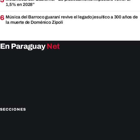
5
1,5% en 2028”
6
Música del Barroco guaraní revive el legado jesuítico a 300 años de
la muerte de Doménico Zipoli
En Paraguay
Net
EnParaguay.Net te ofrece las últimas noticias de
Paraguay y el mundo hoy. Obtén las últimas noticias y
análisis de la actualidad política, económica, social y de
entretenimiento. Mantente actualizado con nosotros.
Facebook
Instagram
X
SECCIONES
Nacionales
Política
Deportes