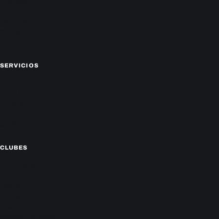
Policiales
Economía
Farándula
Sucesos
Mundo
SERVICIOS
CAMPEONATO LOCAL
CARTELERA DE CINES
HORÓSCOPO
TV ONLINE
CLIMA
CLUBES
Cerro Porteño
Olimpia
Libertad
Guaraní
Nacional
Sportivo Ameliano