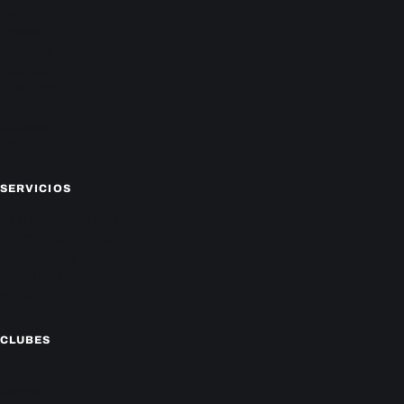
Nacionales
Política
Deportes
Policiales
Economía
Farándula
Sucesos
Mundo
SERVICIOS
CAMPEONATO LOCAL
CARTELERA DE CINES
HORÓSCOPO
TV ONLINE
CLIMA
CLUBES
Cerro Porteño
Olimpia