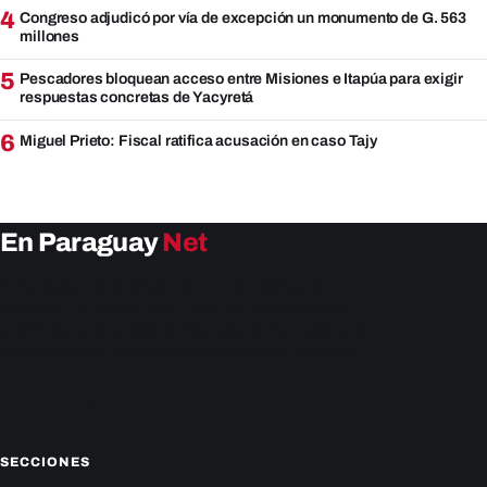
4
Congreso adjudicó por vía de excepción un monumento de G. 563
millones
5
Pescadores bloquean acceso entre Misiones e Itapúa para exigir
respuestas concretas de Yacyretá
6
Miguel Prieto: Fiscal ratifica acusación en caso Tajy
En Paraguay
Net
EnParaguay.Net te ofrece las últimas noticias de
Paraguay y el mundo hoy. Obtén las últimas noticias y
análisis de la actualidad política, económica, social y de
entretenimiento. Mantente actualizado con nosotros.
Facebook
Instagram
X
SECCIONES