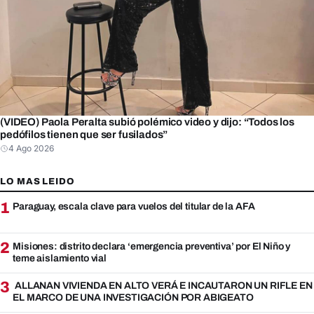
(VIDEO) Paola Peralta subió polémico video y dijo: “Todos los
pedófilos tienen que ser fusilados”
4 Ago 2026
LO MAS LEIDO
1
Paraguay, escala clave para vuelos del titular de la AFA
2
Misiones: distrito declara ‘emergencia preventiva’ por El Niño y
teme aislamiento vial
3
ALLANAN VIVIENDA EN ALTO VERÁ E INCAUTARON UN RIFLE EN
EL MARCO DE UNA INVESTIGACIÓN POR ABIGEATO