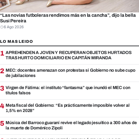
“Las novias futboleras rendimos más en la cancha”, dijo la bella
Susi Pereira
6 Ago 2026
LO MAS LEIDO
1
APREHENDEN A JOVEN Y RECUPERAN OBJETOS HURTADOS
TRAS HURTO DOMICILIARIO EN CAPITÁN MIRANDA
2
MEC: docentes amenazan con protestas si Gobierno no sube cupo
de jubilaciones
3
Virgen de Fátima: el instituto “fantasma” que inundó el MEC con
títulos falsos
4
Meta fiscal del Gobierno: “Es prácticamente imposible volver al
1,5% en 2028”
5
Música del Barroco guaraní revive el legado jesuítico a 300 años de
la muerte de Doménico Zipoli