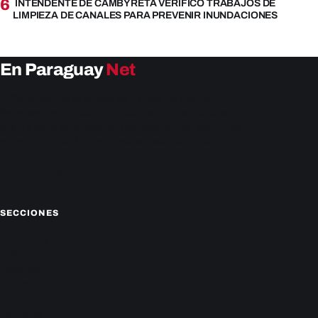
6
INTENDENTE DE CAMBYRETÁ VERIFICÓ TRABAJOS DE
LIMPIEZA DE CANALES PARA PREVENIR INUNDACIONES
En Paraguay
Net
EnParaguay.Net te ofrece las últimas noticias de
Paraguay y el mundo hoy. Obtén las últimas noticias y
análisis de la actualidad política, económica, social y de
entretenimiento. Mantente actualizado con nosotros.
Facebook
Instagram
X
SECCIONES
Nacionales
Política
Deportes
Policiales
Economía
Farándula