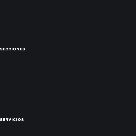
EnParaguay.Net te ofrece las últimas noticias de
Paraguay y el mundo hoy. Obtén las últimas noticias y
análisis de la actualidad política, económica, social y de
entretenimiento. Mantente actualizado con nosotros.
Facebook
Instagram
X
SECCIONES
Nacionales
Política
Deportes
Policiales
Economía
Farándula
Sucesos
Mundo
SERVICIOS
CAMPEONATO LOCAL