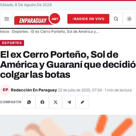
Sábado, 8 De Agosto De 2026
RADIOS EN VIVO
Buscar en el sitio
Inicio
Deportes
El ex Cerro Porteño, Sol de América y…
Buscar
DEPORTES
El ex Cerro Porteño, Sol de
América y Guaraní que decidió
colgar las botas
Redacción En Paraguay
EP
22 de julio de 2025, 07:24
· 1 min de lectura
COMPARTIR