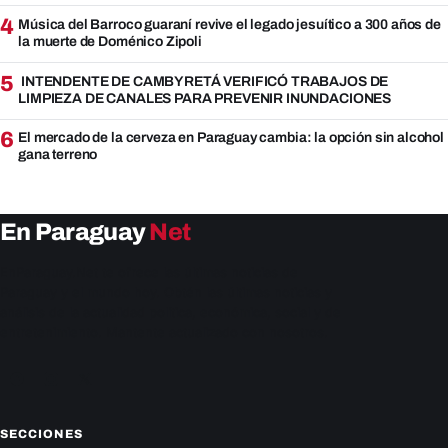
4
Música del Barroco guaraní revive el legado jesuítico a 300 años de
la muerte de Doménico Zipoli
5
INTENDENTE DE CAMBYRETÁ VERIFICÓ TRABAJOS DE
LIMPIEZA DE CANALES PARA PREVENIR INUNDACIONES
6
El mercado de la cerveza en Paraguay cambia: la opción sin alcohol
gana terreno
En Paraguay
Net
EnParaguay.Net te ofrece las últimas noticias de
Paraguay y el mundo hoy. Obtén las últimas noticias y
análisis de la actualidad política, económica, social y de
entretenimiento. Mantente actualizado con nosotros.
Facebook
Instagram
X
SECCIONES