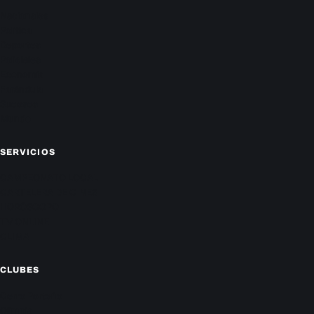
Nacionales
Política
Deportes
Policiales
Economía
Farándula
Sucesos
Mundo
SERVICIOS
CAMPEONATO LOCAL
CARTELERA DE CINES
HORÓSCOPO
TV ONLINE
CLIMA
CLUBES
Cerro Porteño
Olimpia