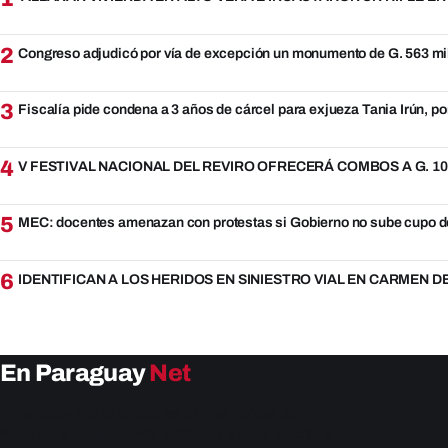
2
Congreso adjudicó por vía de excepción un monumento de G. 563 mi
3
Fiscalía pide condena a 3 años de cárcel para exjueza Tania Irún, po
4
V FESTIVAL NACIONAL DEL REVIRO OFRECERÁ COMBOS A G. 10.
5
MEC: docentes amenazan con protestas si Gobierno no sube cupo d
6
IDENTIFICAN A LOS HERIDOS EN SINIESTRO VIAL EN CARMEN 
En Paraguay
Net
EnParaguay.Net te ofrece las últimas noticias de
Paraguay y el mundo hoy. Obtén las últimas noticias y