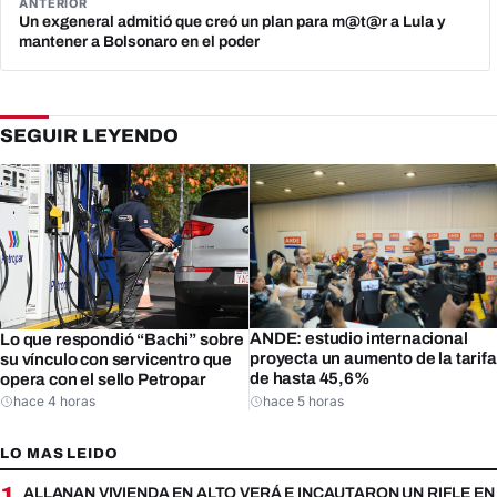
ANTERIOR
Un exgeneral admitió que creó un plan para m@t@r a Lula y
mantener a Bolsonaro en el poder
SEGUIR LEYENDO
ANDE: estudio internacional
Lo que respondió “Bachi” sobre
proyecta un aumento de la tarifa
su vínculo con servicentro que
de hasta 45,6%
opera con el sello Petropar
hace 4 horas
hace 5 horas
LO MAS LEIDO
1
ALLANAN VIVIENDA EN ALTO VERÁ E INCAUTARON UN RIFLE E