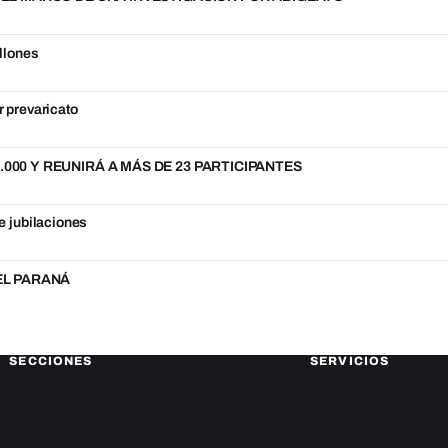
llones
r prevaricato
000 Y REUNIRÁ A MÁS DE 23 PARTICIPANTES
e jubilaciones
DEL PARANÁ
SECCIONES
SERVICIOS
Nacionales
CAMPEONATO LOCA
Política
CARTELERA DE CINE
Deportes
HORÓSCOPO