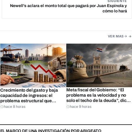
SIGUIENTE
Newell's aclara el monto total que pagará por Juan Espínola y
cómo lo hará
VER MAS
Meta fiscal del Gobierno: “El
Crecimiento del gasto y baja
problema es la velocidad y no
capacidad de ingresos: el
solo el techo de la deuda”, dice
problema estructural que
Benigno
enfrenta Paraguay, según
hace 8 horas
hace 9 horas
exministro Rojas
N EL MARCO DE UNA INVESTIGACIÓN POR ABIGEATO