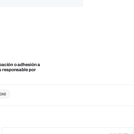
obación o adhesión a
es responsable por
PGN)