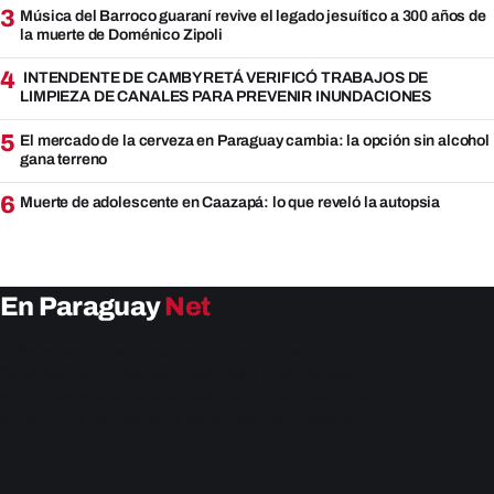
3
Música del Barroco guaraní revive el legado jesuítico a 300 años de
la muerte de Doménico Zipoli
4
INTENDENTE DE CAMBYRETÁ VERIFICÓ TRABAJOS DE
LIMPIEZA DE CANALES PARA PREVENIR INUNDACIONES
5
El mercado de la cerveza en Paraguay cambia: la opción sin alcohol
gana terreno
6
Muerte de adolescente en Caazapá: lo que reveló la autopsia
En Paraguay
Net
EnParaguay.Net te ofrece las últimas noticias de
Paraguay y el mundo hoy. Obtén las últimas noticias y
análisis de la actualidad política, económica, social y de
entretenimiento. Mantente actualizado con nosotros.
Facebook
Instagram
X