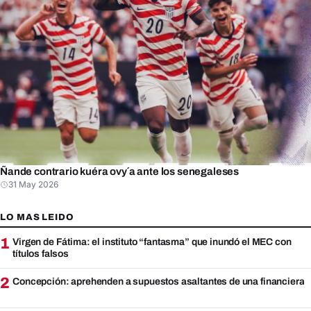
Ñande contrario kuéra ovy´a ante los senegaleses
31 May 2026
LO MAS LEIDO
1
Virgen de Fátima: el instituto “fantasma” que inundó el MEC con
títulos falsos
2
Concepción: aprehenden a supuestos asaltantes de una financiera