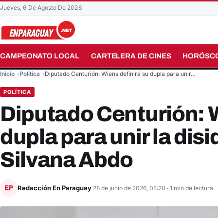
Jueves, 6 De Agosto De 2026
CAMPEONATO LOCAL
CARTELERA DE CINES
HORÓSC
Buscar en el sitio
Inicio
Política
Diputado Centurión: Wiens definirá su dupla para unir…
POLÍTICA
Diputado Centurión: W
dupla para unir la dis
Silvana Abdo
Redacción En Paraguay
EP
28 de junio de 2026, 05:20
· 1 min de lectura