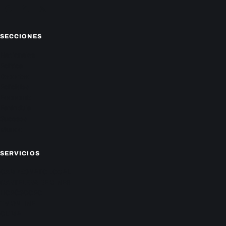
Facebook
Instagram
X
SECCIONES
Nacionales
Política
Deportes
Policiales
Economía
Farándula
Sucesos
Mundo
SERVICIOS
CAMPEONATO LOCAL
CARTELERA DE CINES
HORÓSCOPO
TV ONLINE
CLIMA