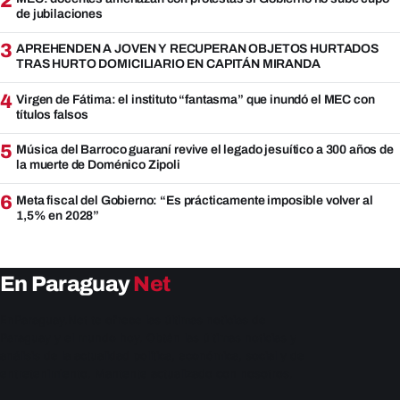
2
de jubilaciones
3
APREHENDEN A JOVEN Y RECUPERAN OBJETOS HURTADOS
TRAS HURTO DOMICILIARIO EN CAPITÁN MIRANDA
4
Virgen de Fátima: el instituto “fantasma” que inundó el MEC con
títulos falsos
5
Música del Barroco guaraní revive el legado jesuítico a 300 años de
la muerte de Doménico Zipoli
6
Meta fiscal del Gobierno: “Es prácticamente imposible volver al
1,5% en 2028”
En Paraguay
Net
EnParaguay.Net te ofrece las últimas noticias de
Paraguay y el mundo hoy. Obtén las últimas noticias y
análisis de la actualidad política, económica, social y de
entretenimiento. Mantente actualizado con nosotros.