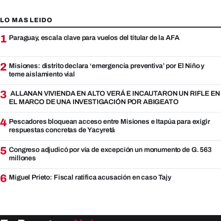
LO MAS LEIDO
1
Paraguay, escala clave para vuelos del titular de la AFA
2
Misiones: distrito declara ‘emergencia preventiva’ por El Niño y
teme aislamiento vial
3
ALLANAN VIVIENDA EN ALTO VERÁ E INCAUTARON UN RIFLE EN
EL MARCO DE UNA INVESTIGACIÓN POR ABIGEATO
4
Pescadores bloquean acceso entre Misiones e Itapúa para exigir
respuestas concretas de Yacyretá
5
Congreso adjudicó por vía de excepción un monumento de G. 563
millones
6
Miguel Prieto: Fiscal ratifica acusación en caso Tajy