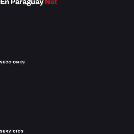
En Paraguay
Net
EnParaguay.Net te ofrece las últimas noticias de
Paraguay y el mundo hoy. Obtén las últimas noticias y
análisis de la actualidad política, económica, social y de
entretenimiento. Mantente actualizado con nosotros.
Facebook
Instagram
X
SECCIONES
Nacionales
Política
Deportes
Policiales
Economía
Farándula
Sucesos
Mundo
SERVICIOS