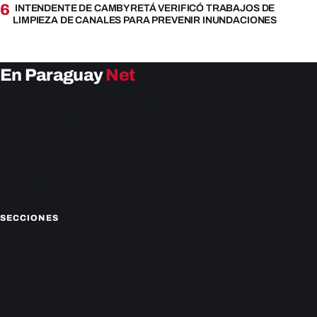
6
INTENDENTE DE CAMBYRETÁ VERIFICÓ TRABAJOS DE
LIMPIEZA DE CANALES PARA PREVENIR INUNDACIONES
En Paraguay
Net
EnParaguay.Net te ofrece las últimas noticias de
Paraguay y el mundo hoy. Obtén las últimas noticias y
análisis de la actualidad política, económica, social y de
entretenimiento. Mantente actualizado con nosotros.
Facebook
Instagram
X
SECCIONES
Nacionales
Política
Deportes
Policiales
Economía