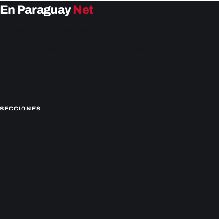
En Paraguay
Net
EnParaguay.Net te ofrece las últimas noticias de
Paraguay y el mundo hoy. Obtén las últimas noticias y
análisis de la actualidad política, económica, social y de
entretenimiento. Mantente actualizado con nosotros.
Facebook
Instagram
X
SECCIONES
Nacionales
Política
Deportes
Policiales
Economía
Farándula
Sucesos
Mundo