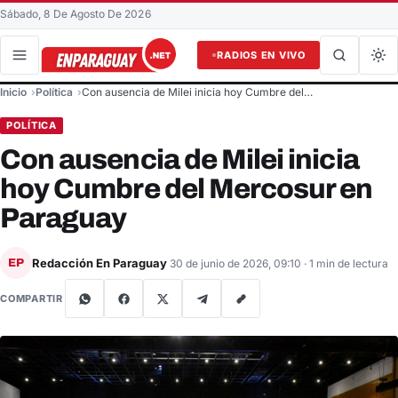
Sábado, 8 De Agosto De 2026
RADIOS EN VIVO
Buscar en el sitio
Inicio
Política
Con ausencia de Milei inicia hoy Cumbre del…
Buscar
POLÍTICA
Con ausencia de Milei inicia
hoy Cumbre del Mercosur en
Paraguay
Redacción En Paraguay
EP
30 de junio de 2026, 09:10
· 1 min de lectura
COMPARTIR