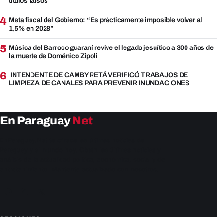
títulos falsos
4
Meta fiscal del Gobierno: “Es prácticamente imposible volver al
1,5% en 2028”
5
Música del Barroco guaraní revive el legado jesuítico a 300 años de
la muerte de Doménico Zipoli
6
INTENDENTE DE CAMBYRETÁ VERIFICÓ TRABAJOS DE
LIMPIEZA DE CANALES PARA PREVENIR INUNDACIONES
En Paraguay
Net
EnParaguay.Net te ofrece las últimas noticias de
Paraguay y el mundo hoy. Obtén las últimas noticias y
análisis de la actualidad política, económica, social y de
entretenimiento. Mantente actualizado con nosotros.
Facebook
Instagram
X