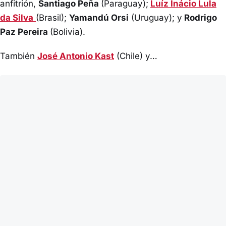
anfitrión,
Santiago Peña
(Paraguay);
Luíz Inácio Lula
da Silva
(Brasil);
Yamandú Orsi
(Uruguay); y
Rodrigo
Paz Pereira
(Bolivia).
También
José Antonio Kast
(Chile) y…