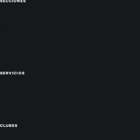
SECCIONES
Nacionales
Política
Deportes
Policiales
Economía
Farándula
Sucesos
Mundo
SERVICIOS
CAMPEONATO LOCAL
CARTELERA DE CINES
HORÓSCOPO
TV ONLINE
CLIMA
CLUBES
Cerro Porteño