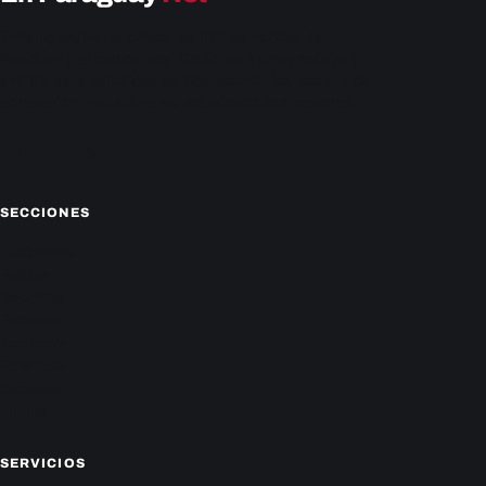
EnParaguay.Net te ofrece las últimas noticias de
Paraguay y el mundo hoy. Obtén las últimas noticias y
análisis de la actualidad política, económica, social y de
entretenimiento. Mantente actualizado con nosotros.
Facebook
Instagram
X
SECCIONES
Nacionales
Política
Deportes
Policiales
Economía
Farándula
Sucesos
Mundo
SERVICIOS