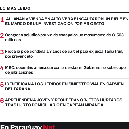
LO MAS LEIDO
1
ALLANAN VIVIENDA EN ALTO VERÁ E INCAUTARON UN RIFLE EN
EL MARCO DE UNA INVESTIGACIÓN POR ABIGEATO
2
Congreso adjudicó por vía de excepción un monumento de G. 563
millones
3
Fiscalía pide condena a 3 años de cárcel para exjueza Tania Irún,
por prevaricato
4
MEC: docentes amenazan con protestas si Gobierno no sube cupo
de jubilaciones
5
IDENTIFICAN A LOS HERIDOS EN SINIESTRO VIAL EN CARMEN
DEL PARANÁ
6
APREHENDEN A JOVEN Y RECUPERAN OBJETOS HURTADOS
TRAS HURTO DOMICILIARIO EN CAPITÁN MIRANDA
En Paraguay
Net