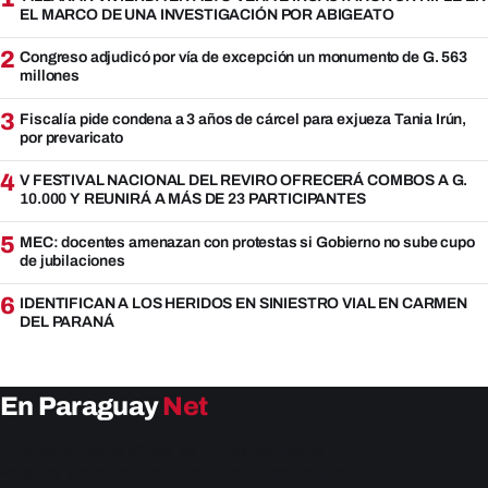
EL MARCO DE UNA INVESTIGACIÓN POR ABIGEATO
2
Congreso adjudicó por vía de excepción un monumento de G. 563
millones
3
Fiscalía pide condena a 3 años de cárcel para exjueza Tania Irún,
por prevaricato
4
V FESTIVAL NACIONAL DEL REVIRO OFRECERÁ COMBOS A G.
10.000 Y REUNIRÁ A MÁS DE 23 PARTICIPANTES
5
MEC: docentes amenazan con protestas si Gobierno no sube cupo
de jubilaciones
6
IDENTIFICAN A LOS HERIDOS EN SINIESTRO VIAL EN CARMEN
DEL PARANÁ
En Paraguay
Net
EnParaguay.Net te ofrece las últimas noticias de
Paraguay y el mundo hoy. Obtén las últimas noticias y