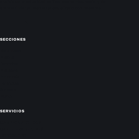
análisis de la actualidad política, económica, social y de
entretenimiento. Mantente actualizado con nosotros.
Facebook
Instagram
X
SECCIONES
Nacionales
Política
Deportes
Policiales
Economía
Farándula
Sucesos
Mundo
SERVICIOS
CAMPEONATO LOCAL
CARTELERA DE CINES
HORÓSCOPO