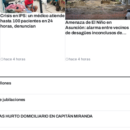
Crisis en IPS: un médico atiende
hasta 100 pacientes en 24
Amenaza de El Niño en
horas, denuncian
Asunción: alarma entre vecinos
de desagües inconclusos de
Nenecho
hace 4 horas
hace 4 horas
llones
e jubilaciones
S HURTO DOMICILIARIO EN CAPITÁN MIRANDA