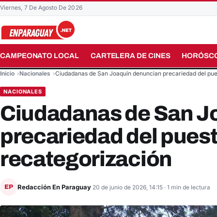
Viernes, 7 De Agosto De 2026
CAMPEONATO LOCAL
CARTELERA DE CINES
HORÓSC
Buscar en el sitio
Inicio
Nacionales
Ciudadanas de San Joaquín denuncian precariedad del pu
NACIONALES
Ciudadanas de San J
precariedad del puest
recategorización
Redacción En Paraguay
EP
20 de junio de 2026, 14:15
· 1 min de lectura