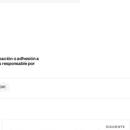
obación o adhesión a
es responsable por
CGR)
SIGUIENTE