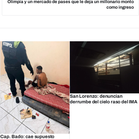
Olimpia y un mercado de pases que le deja un millonario monto
como ingreso
San Lorenzo: denuncian
derrumbe del cielo raso del IMA
Cap. Bado: cae supuesto