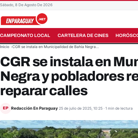
Sábado, 8 De Agosto De 2026
CAMPEONATO LOCAL
CARTELERA DE CINES
HORÓSC
Buscar en el sitio
Inicio
CGR se instala en Municipalidad de Bahía Negra…
CGR se instala en Mun
Negra y pobladores re
reparar calles
Redacción En Paraguay
EP
25 de julio de 2025, 10:25
· 1 min de lectura