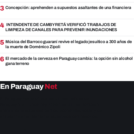
3
Concepción: aprehenden a supuestos asaltantes de una financiera
4
INTENDENTE DE CAMBYRETÁ VERIFICÓ TRABAJOS DE
LIMPIEZA DE CANALES PARA PREVENIR INUNDACIONES
5
Música del Barroco guaraní revive el legado jesuítico a 300 años de
la muerte de Doménico Zipoli
6
El mercado de la cerveza en Paraguay cambia: la opción sin alcohol
gana terreno
En Paraguay
Net
EnParaguay.Net te ofrece las últimas noticias de
Paraguay y el mundo hoy. Obtén las últimas noticias y
análisis de la actualidad política, económica, social y de
entretenimiento. Mantente actualizado con nosotros.
Facebook
Instagram
X