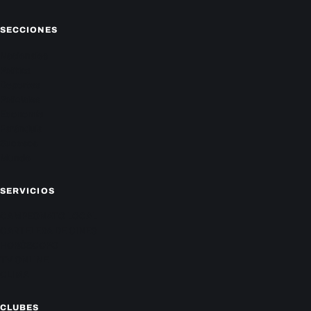
SECCIONES
Nacionales
Política
Deportes
Policiales
Economía
Farándula
Sucesos
Mundo
SERVICIOS
CAMPEONATO LOCAL
CARTELERA DE CINES
HORÓSCOPO
TV ONLINE
CLIMA
CLUBES