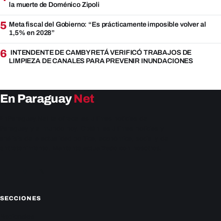
la muerte de Doménico Zipoli
5
Meta fiscal del Gobierno: “Es prácticamente imposible volver al
1,5% en 2028”
6
INTENDENTE DE CAMBYRETÁ VERIFICÓ TRABAJOS DE
LIMPIEZA DE CANALES PARA PREVENIR INUNDACIONES
En Paraguay
Net
EnParaguay.Net te ofrece las últimas noticias de
Paraguay y el mundo hoy. Obtén las últimas noticias y
análisis de la actualidad política, económica, social y de
entretenimiento. Mantente actualizado con nosotros.
Facebook
Instagram
X
SECCIONES
Nacionales