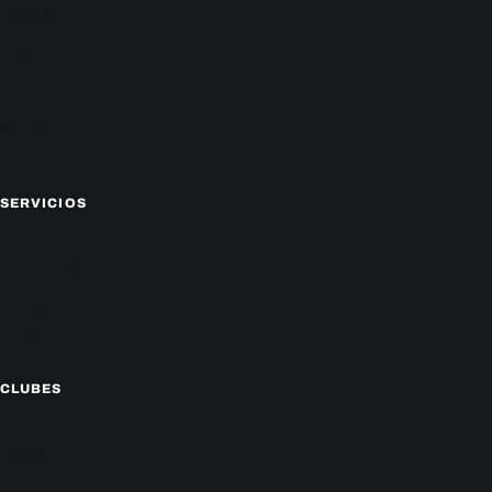
Política
Deportes
Policiales
Economía
Farándula
Sucesos
Mundo
SERVICIOS
CAMPEONATO LOCAL
CARTELERA DE CINES
HORÓSCOPO
TV ONLINE
CLIMA
CLUBES
Cerro Porteño
Olimpia
Libertad