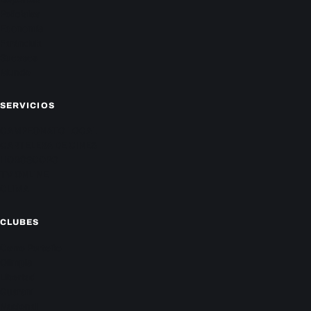
Policiales
Economía
Farándula
Sucesos
Mundo
SERVICIOS
CAMPEONATO LOCAL
CARTELERA DE CINES
HORÓSCOPO
TV ONLINE
CLIMA
CLUBES
Cerro Porteño
Olimpia
Libertad
Guaraní
Nacional