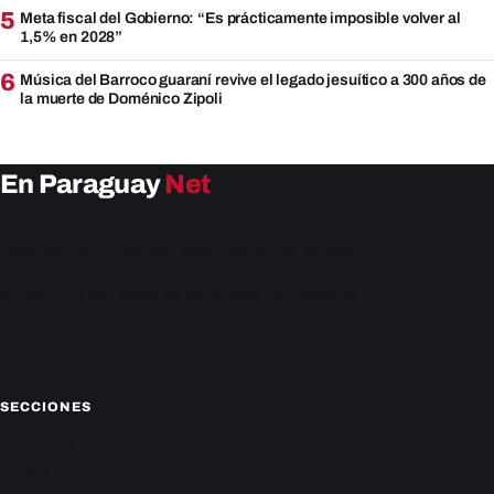
5
Meta fiscal del Gobierno: “Es prácticamente imposible volver al
1,5% en 2028”
6
Música del Barroco guaraní revive el legado jesuítico a 300 años de
la muerte de Doménico Zipoli
En Paraguay
Net
EnParaguay.Net te ofrece las últimas noticias de
Paraguay y el mundo hoy. Obtén las últimas noticias y
análisis de la actualidad política, económica, social y de
entretenimiento. Mantente actualizado con nosotros.
Facebook
Instagram
X
SECCIONES
Nacionales
Política
Deportes