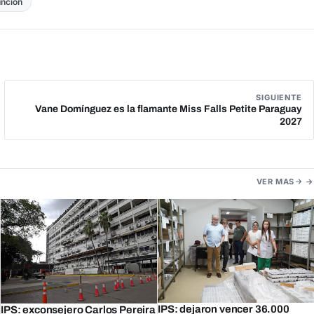
unción
SIGUIENTE
Vane Domínguez es la flamante Miss Falls Petite Paraguay
2027
VER MAS
IPS: dejaron vencer 36.000
IPS: exconsejero Carlos Pereira