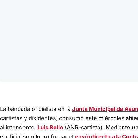
La bancada oficialista en la
Junta Municipal de Asu
cartistas y disidentes, consumó este miércoles
abier
al intendente,
Luis Bello
(ANR-cartista). Mediante u
el oficialismo logró frenar el
envío directo a la Contr