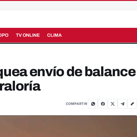
OPO
TV ONLINE
CLIMA
quea envío de balance
raloría
COMPARTIR