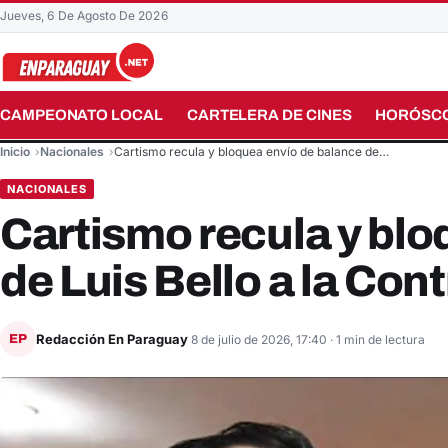
Jueves, 6 De Agosto De 2026
CAMPEONATO LOCAL
CARTELERA DE CINES
HORÓSC
Buscar en el sitio
Inicio
Nacionales
Cartismo recula y bloquea envío de balance de…
NACIONALES
Cartismo recula y blo
de Luis Bello a la Cont
Redacción En Paraguay
EP
8 de julio de 2026, 17:40
· 1 min de lectura