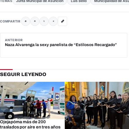
Junta Municipal de Asunción
Luis Bello
Municipalidad de As
TEMAS
COMPARTIR
ANTERIOR
Naza Alvarenga la sexy panelista de “Estilosos Recargado”
SEGUIR LEYENDO
Ojejapóma más de 200
traslados por aire en tres años