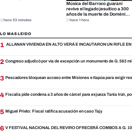
Música del Barroco guaraní
revive el legado jesuítico a 300
años de la muerte de Doménico
Zipoli
hace 53 minutos
hace 1 hora
LO MAS LEIDO
1
ALLANAN VIVIENDA EN ALTO VERÁ E INCAUTARON UN RIFLE E
2
Congreso adjudicó por vía de excepción un monumento de G. 563 mi
3
Pescadores bloquean acceso entre Misiones e Itapúa para exigir re
4
Fiscalía pide condena a 3 años de cárcel para exjueza Tania Irún, po
5
Miguel Prieto: Fiscal ratifica acusación en caso Tajy
6
V FESTIVAL NACIONAL DEL REVIRO OFRECERÁ COMBOS A G. 10.