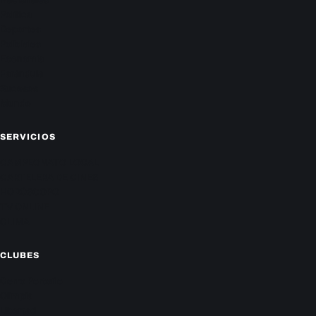
Política
Deportes
Policiales
Economía
Farándula
Sucesos
Mundo
SERVICIOS
CAMPEONATO LOCAL
CARTELERA DE CINES
HORÓSCOPO
TV ONLINE
CLIMA
CLUBES
Cerro Porteño
Olimpia
Libertad