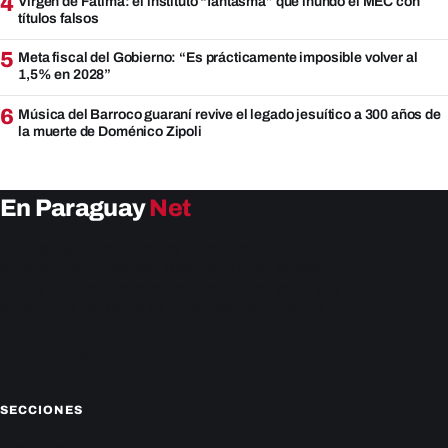
4
Virgen de Fátima: el instituto “fantasma” que inundó el MEC con
títulos falsos
5
Meta fiscal del Gobierno: “Es prácticamente imposible volver al
1,5% en 2028”
6
Música del Barroco guaraní revive el legado jesuítico a 300 años de
la muerte de Doménico Zipoli
En Paraguay
Net
EnParaguay.Net te ofrece las últimas noticias de
Paraguay y el mundo hoy. Obtén las últimas noticias y
análisis de la actualidad política, económica, social y de
entretenimiento. Mantente actualizado con nosotros.
Facebook
Instagram
X
SECCIONES
Nacionales