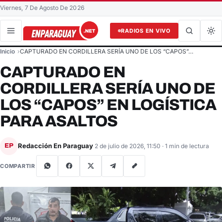
Viernes, 7 De Agosto De 2026
RADIOS EN VIVO
Buscar en el sitio
Inicio
CAPTURADO EN CORDILLERA SERÍA UNO DE LOS “CAPOS”…
Buscar
CAPTURADO EN
CORDILLERA SERÍA UNO DE
LOS “CAPOS” EN LOGÍSTICA
PARA ASALTOS
Redacción En Paraguay
EP
2 de julio de 2026, 11:50
· 1 min de lectura
COMPARTIR