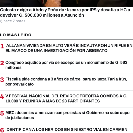
Celeste exige a Abdo y Peña dar la cara por IPS y desafía a HC a
devolver G. 500.000 millones a Asunción
hace 7 horas
LO MAS LEIDO
1
ALLANAN VIVIENDA EN ALTO VERÁ E INCAUTARON UN RIFLE EN
EL MARCO DE UNA INVESTIGACIÓN POR ABIGEATO
2
Congreso adjudicó por vía de excepción un monumento de G. 563
millones
3
Fiscalía pide condena a 3 años de cárcel para exjueza Tania Irún,
por prevaricato
4
V FESTIVAL NACIONAL DEL REVIRO OFRECERÁ COMBOS A G.
10.000 Y REUNIRÁ A MÁS DE 23 PARTICIPANTES
5
MEC: docentes amenazan con protestas si Gobierno no sube cupo
de jubilaciones
6
IDENTIFICAN A LOS HERIDOS EN SINIESTRO VIAL EN CARMEN