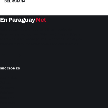
DEL PARANÁ
En Paraguay
Net
EnParaguay.Net te ofrece las últimas noticias de
Paraguay y el mundo hoy. Obtén las últimas noticias y
análisis de la actualidad política, económica, social y de
entretenimiento. Mantente actualizado con nosotros.
Facebook
Instagram
X
SECCIONES
Nacionales
Política
Deportes
Policiales
Economía
Farándula
Sucesos