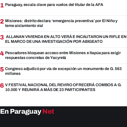
1
Paraguay, escala clave para vuelos del titular de la AFA
2
Misiones: distrito declara ‘emergencia preventiva’ por El Niño y
teme aislamiento vial
3
ALLANAN VIVIENDA EN ALTO VERÁ E INCAUTARON UN RIFLE EN
EL MARCO DE UNA INVESTIGACIÓN POR ABIGEATO
4
Pescadores bloquean acceso entre Misiones e Itapúa para exigir
respuestas concretas de Yacyretá
5
Congreso adjudicó por vía de excepción un monumento de G. 563
millones
6
V FESTIVAL NACIONAL DEL REVIRO OFRECERÁ COMBOS A G.
10.000 Y REUNIRÁ A MÁS DE 23 PARTICIPANTES
En Paraguay
Net
EnParaguay.Net te ofrece las últimas noticias de