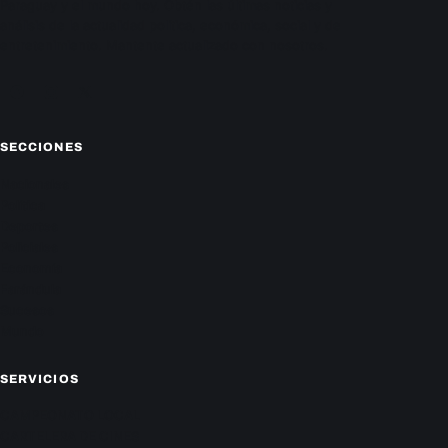
Paraguay y el mundo hoy. Obtén las últimas noticias y
análisis de la actualidad política, económica, social y de
entretenimiento. Mantente actualizado con nosotros.
Facebook
Instagram
X
SECCIONES
Nacionales
Política
Deportes
Policiales
Economía
Farándula
Sucesos
Mundo
SERVICIOS
CAMPEONATO LOCAL
CARTELERA DE CINES