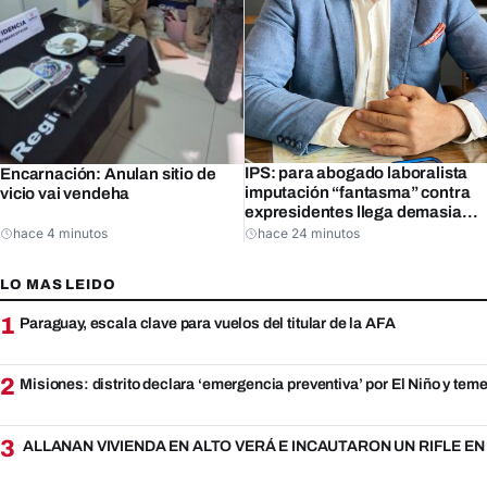
IPS: para abogado laboralista
Encarnación: Anulan sitio de
imputación “fantasma” contra
vicio vai vendeha
expresidentes llega demasiado
tarde
hace 4 minutos
hace 24 minutos
LO MAS LEIDO
1
Paraguay, escala clave para vuelos del titular de la AFA
2
Misiones: distrito declara ‘emergencia preventiva’ por El Niño y teme
3
ALLANAN VIVIENDA EN ALTO VERÁ E INCAUTARON UN RIFLE E