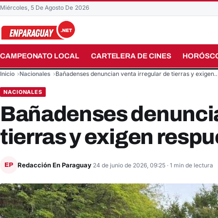
Miércoles, 5 De Agosto De 2026
CAMPEONATO LOCAL
CARTELERA DE CINES
HORÓSC
Buscar en el sitio
Inicio
Nacionales
Bañadenses denuncian venta irregular de tierras y exigen
NACIONALES
Bañadenses denuncian
tierras y exigen respu
Redacción En Paraguay
EP
24 de junio de 2026, 09:25
· 1 min de lectura