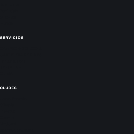
Economía
Farándula
Sucesos
Mundo
SERVICIOS
CAMPEONATO LOCAL
CARTELERA DE CINES
HORÓSCOPO
TV ONLINE
CLIMA
CLUBES
Cerro Porteño
Olimpia
Libertad
Guaraní
Nacional
Sportivo Ameliano