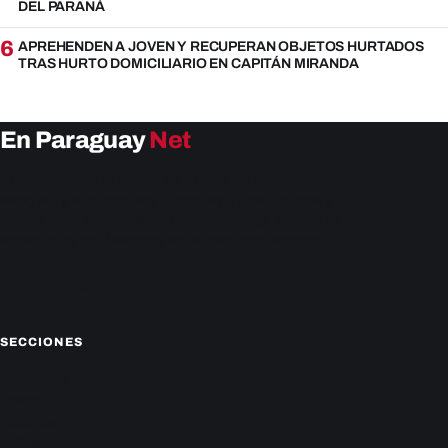
DEL PARANÁ
6
APREHENDEN A JOVEN Y RECUPERAN OBJETOS HURTADOS
TRAS HURTO DOMICILIARIO EN CAPITÁN MIRANDA
En Paraguay
Net
EnParaguay.Net te ofrece las últimas noticias de
Paraguay y el mundo hoy. Obtén las últimas noticias y
análisis de la actualidad política, económica, social y de
entretenimiento. Mantente actualizado con nosotros.
Facebook
Instagram
X
SECCIONES
Nacionales
Política
Deportes
Policiales