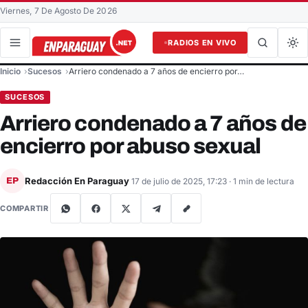
Viernes, 7 De Agosto De 2026
RADIOS EN VIVO
Buscar en el sitio
Inicio
Sucesos
Arriero condenado a 7 años de encierro por…
Buscar
SUCESOS
Arriero condenado a 7 años de
encierro por abuso sexual
Redacción En Paraguay
EP
17 de julio de 2025, 17:23
· 1 min de lectura
COMPARTIR