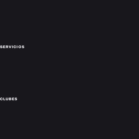
Policiales
Economía
Farándula
Sucesos
Mundo
SERVICIOS
CAMPEONATO LOCAL
CARTELERA DE CINES
HORÓSCOPO
TV ONLINE
CLIMA
CLUBES
Cerro Porteño
Olimpia
Libertad
Guaraní
Nacional