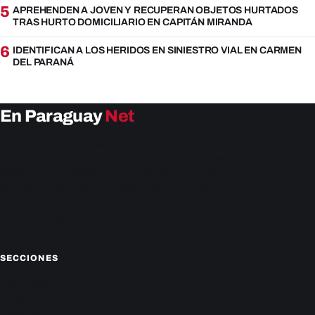
5
APREHENDEN A JOVEN Y RECUPERAN OBJETOS HURTADOS
TRAS HURTO DOMICILIARIO EN CAPITÁN MIRANDA
6
IDENTIFICAN A LOS HERIDOS EN SINIESTRO VIAL EN CARMEN
DEL PARANÁ
En Paraguay
Net
EnParaguay.Net te ofrece las últimas noticias de
Paraguay y el mundo hoy. Obtén las últimas noticias y
análisis de la actualidad política, económica, social y de
entretenimiento. Mantente actualizado con nosotros.
Facebook
Instagram
X
SECCIONES
Nacionales
Política
Deportes