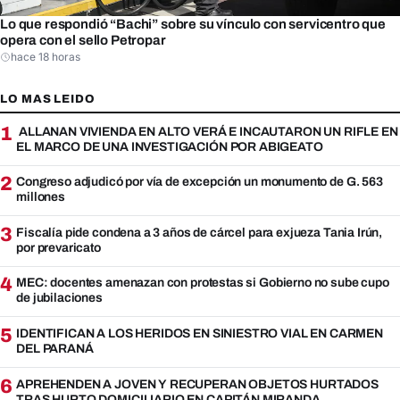
Lo que respondió “Bachi” sobre su vínculo con servicentro que
opera con el sello Petropar
hace 18 horas
LO MAS LEIDO
1
ALLANAN VIVIENDA EN ALTO VERÁ E INCAUTARON UN RIFLE EN
EL MARCO DE UNA INVESTIGACIÓN POR ABIGEATO
2
Congreso adjudicó por vía de excepción un monumento de G. 563
millones
3
Fiscalía pide condena a 3 años de cárcel para exjueza Tania Irún,
por prevaricato
4
MEC: docentes amenazan con protestas si Gobierno no sube cupo
de jubilaciones
5
IDENTIFICAN A LOS HERIDOS EN SINIESTRO VIAL EN CARMEN
DEL PARANÁ
6
APREHENDEN A JOVEN Y RECUPERAN OBJETOS HURTADOS
TRAS HURTO DOMICILIARIO EN CAPITÁN MIRANDA