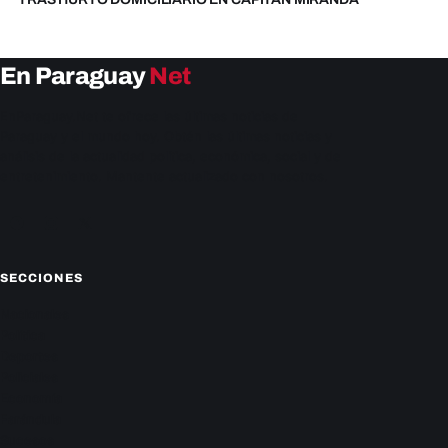
En Paraguay
Net
EnParaguay.Net te ofrece las últimas noticias de
Paraguay y el mundo hoy. Obtén las últimas noticias y
análisis de la actualidad política, económica, social y de
entretenimiento. Mantente actualizado con nosotros.
Facebook
Instagram
X
SECCIONES
Nacionales
Política
Deportes
Policiales
Economía
Farándula
Sucesos