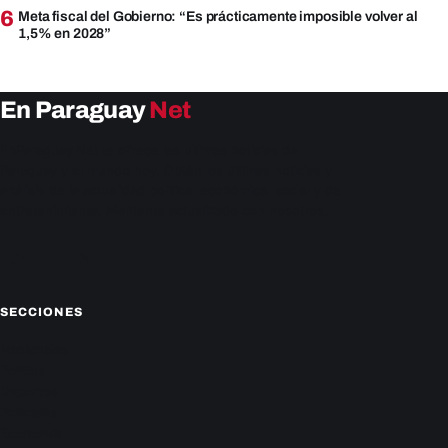
6
Meta fiscal del Gobierno: “Es prácticamente imposible volver al
1,5% en 2028”
En Paraguay
Net
EnParaguay.Net te ofrece las últimas noticias de
Paraguay y el mundo hoy. Obtén las últimas noticias y
análisis de la actualidad política, económica, social y de
entretenimiento. Mantente actualizado con nosotros.
Facebook
Instagram
X
SECCIONES
Nacionales
Política
Deportes
Policiales
Economía