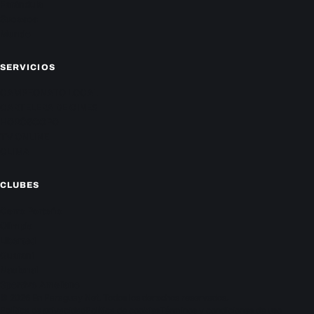
Farándula
Sucesos
Mundo
SERVICIOS
CAMPEONATO LOCAL
CARTELERA DE CINES
HORÓSCOPO
TV ONLINE
CLIMA
CLUBES
Cerro Porteño
Olimpia
Libertad
Guaraní
Nacional
Sportivo Ameliano
© 2026 En Paraguay Net. Todos los derechos reservados.
Política de privacidad
Política de cookies
Términos y condiciones de uso