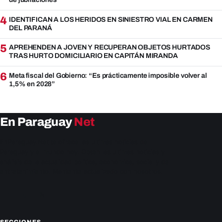
4
IDENTIFICAN A LOS HERIDOS EN SINIESTRO VIAL EN CARMEN
DEL PARANÁ
5
APREHENDEN A JOVEN Y RECUPERAN OBJETOS HURTADOS
TRAS HURTO DOMICILIARIO EN CAPITÁN MIRANDA
6
Meta fiscal del Gobierno: “Es prácticamente imposible volver al
1,5% en 2028”
En Paraguay
Net
EnParaguay.Net te ofrece las últimas noticias de
Paraguay y el mundo hoy. Obtén las últimas noticias y
análisis de la actualidad política, económica, social y de
entretenimiento. Mantente actualizado con nosotros.
Facebook
Instagram
X