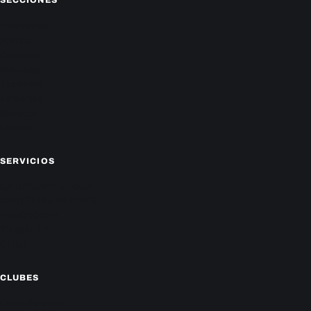
SECCIONES
Nacionales
Política
Deportes
Policiales
Economía
Farándula
Sucesos
Mundo
SERVICIOS
CAMPEONATO LOCAL
CARTELERA DE CINES
HORÓSCOPO
TV ONLINE
CLIMA
CLUBES
Cerro Porteño