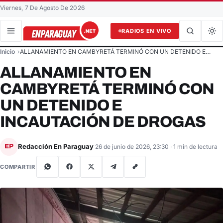
Viernes, 7 De Agosto De 2026
RADIOS EN VIVO
Buscar en el sitio
Inicio
ALLANAMIENTO EN CAMBYRETÁ TERMINÓ CON UN DETENIDO E…
Buscar
ALLANAMIENTO EN
CAMBYRETÁ TERMINÓ CON
UN DETENIDO E
INCAUTACIÓN DE DROGAS
Redacción En Paraguay
EP
26 de junio de 2026, 23:30
· 1 min de lectura
COMPARTIR