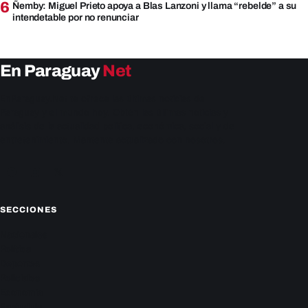
6
Ñemby: Miguel Prieto apoya a Blas Lanzoni y llama “rebelde” a su
intendetable por no renunciar
En Paraguay
Net
EnParaguay.Net te ofrece las últimas noticias de
Paraguay y el mundo hoy. Obtén las últimas noticias y
análisis de la actualidad política, económica, social y de
entretenimiento. Mantente actualizado con nosotros.
Facebook
Instagram
X
SECCIONES
Nacionales
Política
Deportes
Policiales
Economía
Farándula