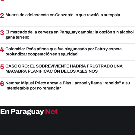
2
Muerte de adolescente en Caazapá: lo que reveló la autopsia
3
El mercado de la cerveza en Paraguay cambia: la opción sin alcohol
gana terreno
4
Colombia: Peña afirma que fue ninguneado por Petro y espera
profundizar cooperación en seguridad
5
CASO ORO: EL SOBREVIVIENTE HABRÍA FRUSTRADO UNA
MACABRA PLANIFICACIÓN DE LOS ASESINOS
6
Ñemby: Miguel Prieto apoya a Blas Lanzoni y llama “rebelde” a su
intendetable por no renunciar
En Paraguay
Net
EnParaguay.Net te ofrece las últimas noticias de
Paraguay y el mundo hoy. Obtén las últimas noticias y