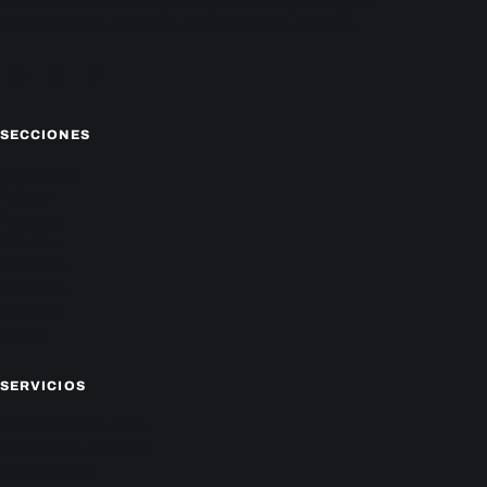
análisis de la actualidad política, económica, social y de
entretenimiento. Mantente actualizado con nosotros.
Facebook
Instagram
X
SECCIONES
Nacionales
Política
Deportes
Policiales
Economía
Farándula
Sucesos
Mundo
SERVICIOS
CAMPEONATO LOCAL
CARTELERA DE CINES
HORÓSCOPO