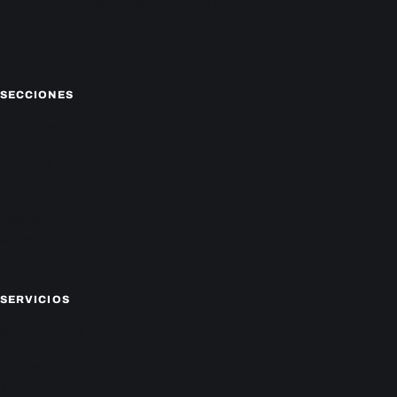
entretenimiento. Mantente actualizado con nosotros.
Facebook
Instagram
X
SECCIONES
Nacionales
Política
Deportes
Policiales
Economía
Farándula
Sucesos
Mundo
SERVICIOS
CAMPEONATO LOCAL
CARTELERA DE CINES
HORÓSCOPO
TV ONLINE