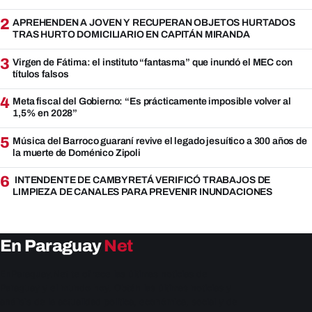
2
APREHENDEN A JOVEN Y RECUPERAN OBJETOS HURTADOS
TRAS HURTO DOMICILIARIO EN CAPITÁN MIRANDA
3
Virgen de Fátima: el instituto “fantasma” que inundó el MEC con
títulos falsos
4
Meta fiscal del Gobierno: “Es prácticamente imposible volver al
1,5% en 2028”
5
Música del Barroco guaraní revive el legado jesuítico a 300 años de
la muerte de Doménico Zipoli
6
INTENDENTE DE CAMBYRETÁ VERIFICÓ TRABAJOS DE
LIMPIEZA DE CANALES PARA PREVENIR INUNDACIONES
En Paraguay
Net
EnParaguay.Net te ofrece las últimas noticias de
Paraguay y el mundo hoy. Obtén las últimas noticias y
análisis de la actualidad política, económica, social y de